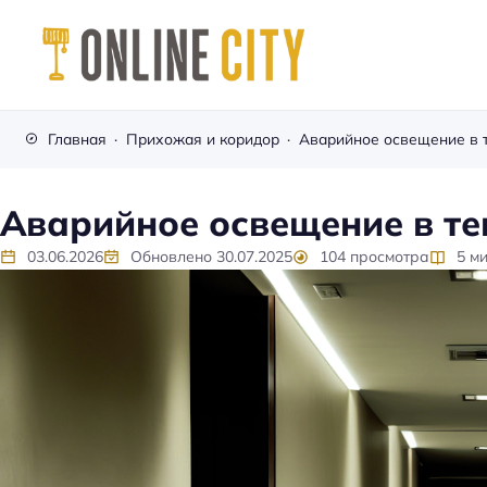
М
е
Главная
Прихожая и коридор
Аварийное освещение в 
б
е
л
Аварийное освещение в т
ь
н
03.06.2026
Обновлено
30.07.2025
104
просмотра
5
ми
а
к
а
ж
д
ы
й
д