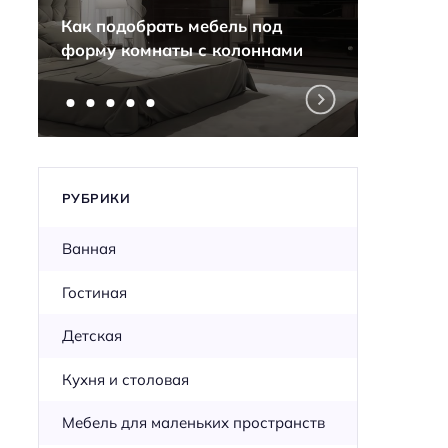
Секре
Как подобрать мебель под
разны
форму комнаты с колоннами
одной
РУБРИКИ
Ванная
Гостиная
Детская
Кухня и столовая
Мебель для маленьких пространств