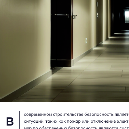
Как использовать 
е
мебель тона для с
н
уюта
ь
современном строительстве безопасность являет
В
ситуаций, таких как пожар или отключение эле
мер по обеспечению безопасности являются сист