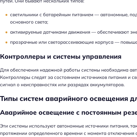
путей. Они бывают нескольких типов:
светильники с батарейным питанием — автономные, под
основного света;
активируемые датчиками движения — обеспечивают эн
прозрачные или светорассеивающие корпуса — повышаю
Контроллеры и системы управления
Для обеспечения надежной работы системы необходима авт
Контроллеры следят за состоянием источников питания и с
сигнал о неисправностях или разрядах аккумуляторов.
Типы систем аварийного освещения д
Аварийное освещение с постоянным рез
Н
Эти системы используют автономные источники питания, та
а
протяжении определенного времени с момента отключения о