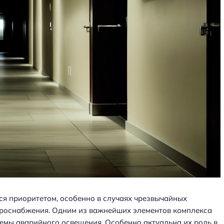
темную
Как выбрать мебель для
оздания
гостиной в доме с выходом на
балкон
ся приоритетом, особенно в случаях чрезвычайных
ктроснабжения. Одним из важнейших элементов комплекса
емы аварийного освещения. Особенно актуальна их роль в