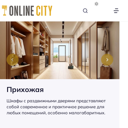
М
е
б
е
л
ь
н
а
к
а
Прихожая
ж
д
Шкафы с раздвижными дверями представляют
ы
собой современное и практичное решение для
й
любых помещений, особенно малогабаритных.
д
е