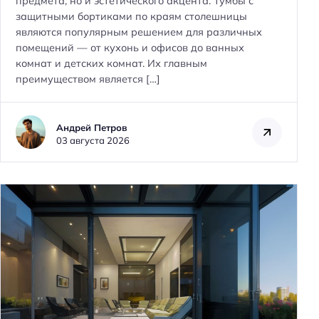
предмета, но и эстетического акцента. Тумбы с
т
защитными бортиками по краям столешницы
и
являются популярным решением для различных
:
помещений — от кухонь и офисов до ванных
комнат и детских комнат. Их главным
преимуществом является […]
Андрей Петров
03 августа 2026