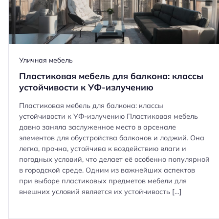
ь для
Угловые стеллажи в гостиной:
 выходом на
плюсы, минусы и советы по
Уличная мебель
размещению
Пластиковая мебель для балкона: классы
устойчивости к УФ-излучению
Пластиковая мебель для балкона: классы
устойчивости к УФ-излучению Пластиковая мебель
давно заняла заслуженное место в арсенале
элементов для обустройства балконов и лоджий. Она
легка, прочна, устойчива к воздействию влаги и
погодных условий, что делает её особенно популярной
в городской среде. Одним из важнейших аспектов
при выборе пластиковых предметов мебели для
внешних условий является их устойчивость […]