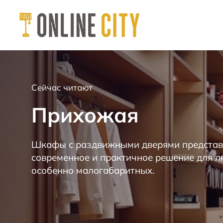
М
е
б
е
Сейчас читают
л
ь
Прихожая
н
а
к
Шкафы с раздвижными дверями представ
а
современное и практичное решение для 
ж
особенно малогабаритных.
д
ы
й
д