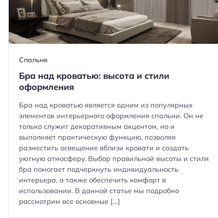
ь для
Угловые стеллажи в гостиной:
 выходом на
плюсы, минусы и советы по
Спальня
размещению
Бра над кроватью: высота и стили
оформления
Бра над кроватью является одним из популярных
элементов интерьерного оформления спальни. Он не
только служит декоративным акцентом, но и
выполняет практическую функцию, позволяя
разместить освещение вблизи кровати и создать
уютную атмосферу. Выбор правильной высоты и стиля
бра помогает подчеркнуть индивидуальность
интерьера, а также обеспечить комфорт в
использовании. В данной статье мы подробно
рассмотрим все основные […]