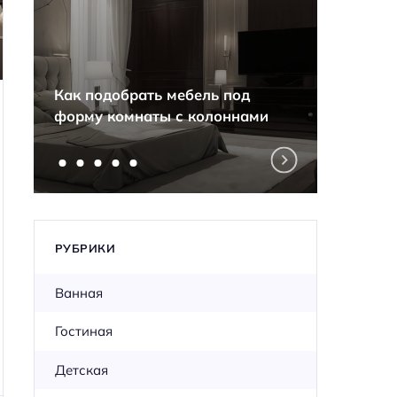
Секре
Как подобрать мебель под
разны
форму комнаты с колоннами
одной
РУБРИКИ
Ванная
Гостиная
Детская