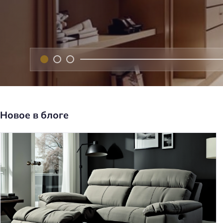
е
н
ь
Новое в блоге