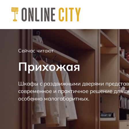
М
е
б
е
Сейчас читают
л
ь
Прихожая
н
а
к
Шкафы с раздвижными дверями представ
а
современное и практичное решение для 
ж
особенно малогабаритных.
д
ы
й
д