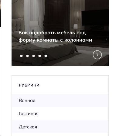
Секре
Как подобрать мебель под
разны
форму комнаты с колоннами
одной
РУБРИКИ
Ванная
Гостиная
Детская