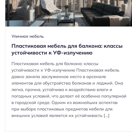
ь для
Угловые стеллажи в гостиной:
 выходом на
плюсы, минусы и советы по
Уличная мебель
размещению
Пластиковая мебель для балкона: классы
устойчивости к УФ-излучению
Пластиковая мебель для балкона: классы
устойчивости к УФ-излучению Пластиковая мебель
давно заняла заслуженное место в арсенале
элементов для обустройства балконов и лоджий. Она
легка, прочна, устойчива к воздействию влаги и
погодных условий, что делает её особенно популярной
в городской среде. Одним из важнейших аспектов
при выборе пластиковых предметов мебели для
внешних условий является их устойчивость […]