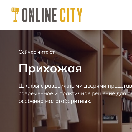
М
е
б
е
Сейчас читают
л
ь
Прихожая
н
а
к
Шкафы с раздвижными дверями представ
а
современное и практичное решение для 
ж
особенно малогабаритных.
д
ы
й
д