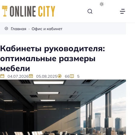
М
е
Главная
Офис и кабинет
б
е
Кабинеты руководителя:
л
оптимальные размеры
ь
н
мебели
а
04.07.2026
05.08.2025
66
5
к
а
ж
д
ы
й
д
е