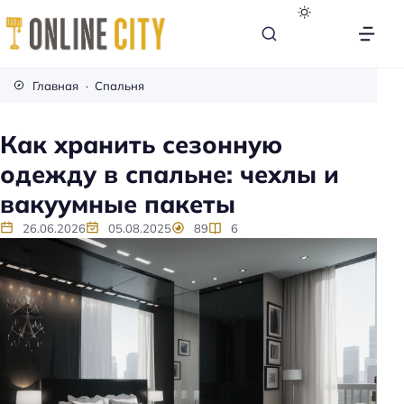
М
е
Главная
Спальня
б
е
Как хранить сезонную
л
одежду в спальне: чехлы и
ь
н
вакуумные пакеты
а
26.06.2026
05.08.2025
89
6
к
а
ж
д
ы
й
д
е