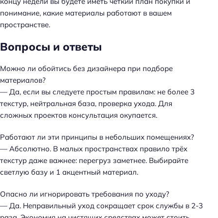
концу недели вы будете иметь чёткий план покупки и
понимание, какие материалы работают в вашем
пространстве
.
Вопросы и ответы
Можно ли обойтись без дизайнера при подборе
материалов?
— Да, если вы следуете простым правилам: не более 3
текстур, нейтральная база, проверка ухода. Для
сложных проектов консультация окупается.
Работают ли эти принципы в небольших помещениях?
— Абсолютно. В малых пространствах правило трёх
текстур даже важнее: перегруз заметнее. Выбирайте
светлую базу и 1 акцентный материал.
Опасно ли игнорировать требования по уходу?
— Да. Неправильный уход сокращает срок службы в 2-3
раза.
Экономия на чистящих средствах может стоить
Н