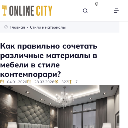
М
е
Главная
Стили и материалы
б
е
Как правильно сочетать
л
различные материалы в
ь
н
мебели в стиле
а
контемпорари?
к
а
04.01.2026
28.03.2026
322
7
ж
д
ы
й
д
е