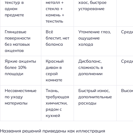
текстур в
металл +
хаос, быстрое
одном
стекло +
устаревание
предмете
камень +
текстиль
Глянцевые
Всё
Утомление глаз,
Сред
поверхности
блестит, нет
ощущение
без матовых
баланса
холода
акцентов
Яркие акценты
Красный
Дисбаланс,
Сред
более 10%
диван в
сложность в
площади
серой
дополнении
комнате
Несовместимые
Ткань,
Быстрый износ,
Высо
по уходу
требующая
дополнительные
материалы
химчистки,
расходы
рядом с
кухней
Названия решений приведены как иллюстрация