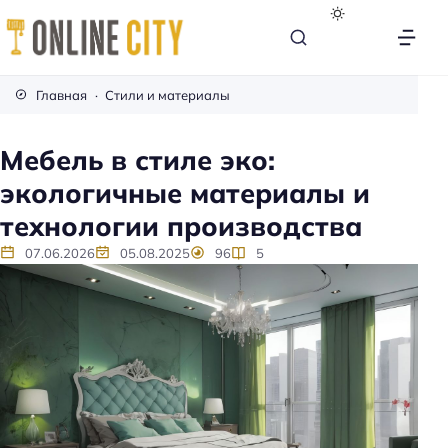
М
е
Главная
Стили и материалы
б
е
Мебель в стиле эко:
л
экологичные материалы и
ь
н
технологии производства
а
07.06.2026
05.08.2025
96
5
к
а
ж
д
ы
й
д
е