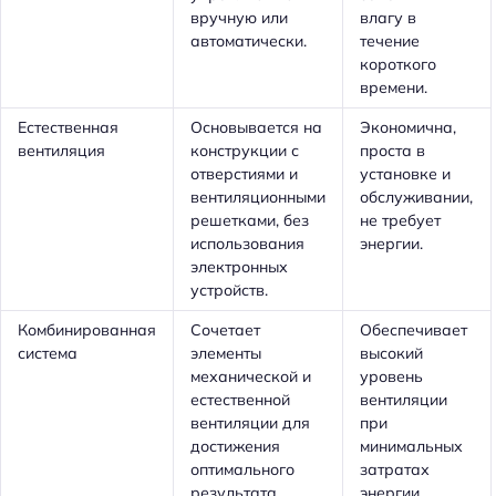
вручную или
влагу в
автоматически.
течение
короткого
времени.
Естественная
Основывается на
Экономична,
вентиляция
конструкции с
проста в
отверстиями и
установке и
вентиляционными
обслуживании,
решетками, без
не требует
использования
энергии.
электронных
устройств.
Комбинированная
Сочетает
Обеспечивает
система
элементы
высокий
механической и
уровень
естественной
вентиляции
вентиляции для
при
достижения
минимальных
оптимального
затратах
результата.
энергии.