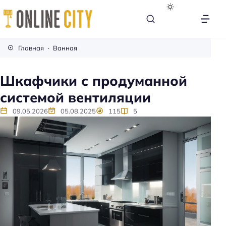
М
е
Главная
Ванная
б
е
Шкафчики с продуманной
л
системой вентиляции
ь
н
09.05.2026
05.08.2025
115
5
а
к
а
ж
д
ы
й
д
е