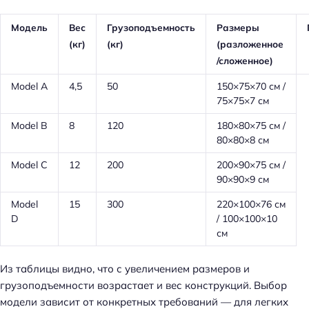
Модель
Вес
Грузоподъемность
Размеры
(кг)
(кг)
(разложенное
/сложенное)
Model A
4,5
50
150×75×70 см /
75×75×7 см
Model B
8
120
180×80×75 см /
80×80×8 см
Model C
12
200
200×90×75 см /
90×90×9 см
Model
15
300
220×100×76 см
D
/ 100×100×10
см
Из таблицы видно, что с увеличением размеров и
грузоподъемности возрастает и вес конструкций. Выбор
модели зависит от конкретных требований — для легких