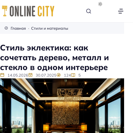
М
е
Главная
Стили и материалы
б
е
Стиль эклектика: как
л
сочетать дерево, металл и
ь
н
стекло в одном интерьере
а
14.05.2026
30.07.2025
124
5
к
а
ж
д
ы
й
д
е