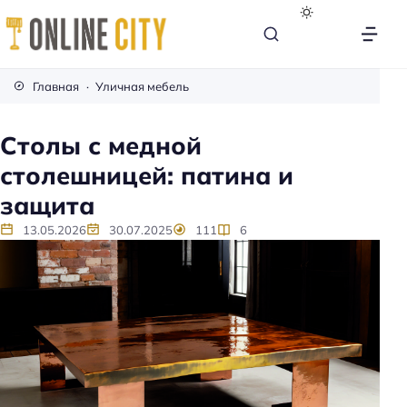
М
е
Главная
Уличная мебель
б
е
Столы с медной
л
столешницей: патина и
ь
н
защита
а
13.05.2026
30.07.2025
111
6
к
а
ж
д
ы
й
д
е