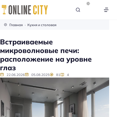
М
е
Главная
Кухня и столовая
б
е
Встраиваемые
л
микроволновые печи:
ь
н
расположение на уровне
а
глаз
к
а
22.06.2026
05.08.2025
81
4
ж
д
ы
й
д
е