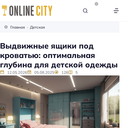
М
е
Главная
Детская
б
е
Выдвижные ящики под
л
кроватью: оптимальная
ь
н
глубина для детской одежды
а
12.05.2026
05.08.2025
126
5
к
а
ж
д
ы
й
д
е