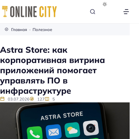
М
е
Главная
Полезное
б
е
Astra Store: как
л
корпоративная витрина
ь
н
приложений помогает
а
управлять ПО в
к
инфраструктуре
а
ж
03.07.2026
127
5
д
ы
й
д
е