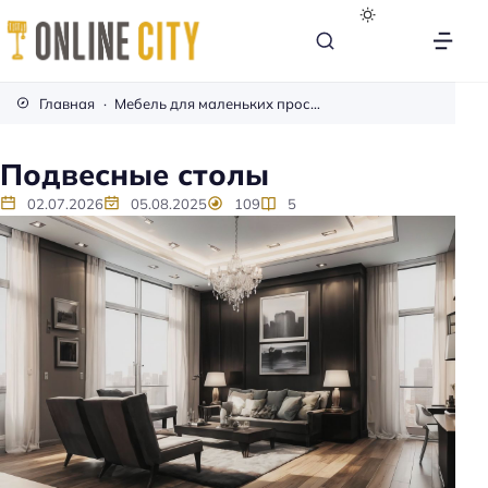
М
е
Главная
Мебель для маленьких пространств
б
е
Подвесные столы
л
02.07.2026
05.08.2025
109
5
ь
н
а
к
а
ж
д
ы
й
д
е