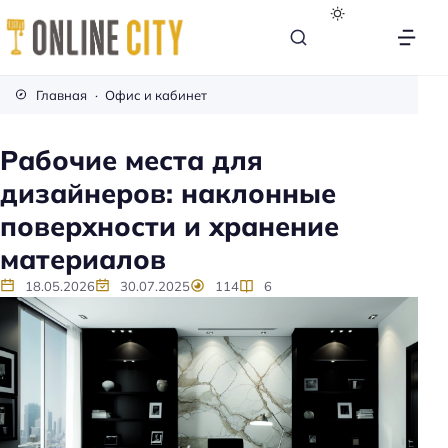
М
е
Главная
Офис и кабинет
б
е
Рабочие места для
л
дизайнеров: наклонные
ь
н
поверхности и хранение
а
материалов
к
а
18.05.2026
30.07.2025
114
6
ж
д
ы
й
д
е