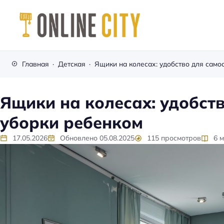
М
е
Главная
Детская
б
е
л
Ящики на колесах: удобст
ь
уборки ребенком
н
а
17.05.2026
Обновлено
05.08.2025
115
просмотров
6
м
к
а
ж
д
ы
й
д