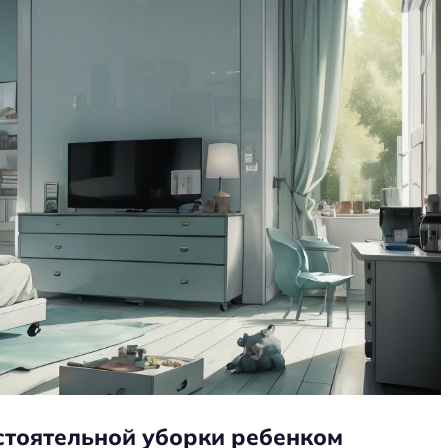
темную
Как выбрать мебель для
оздания
гостиной в доме с выходом на
балкон
стоятельной уборки ребенком