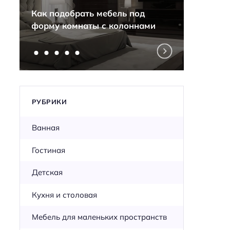
Секре
Как подобрать мебель под
разны
форму комнаты с колоннами
одной
РУБРИКИ
Ванная
Гостиная
Детская
Кухня и столовая
Мебель для маленьких пространств